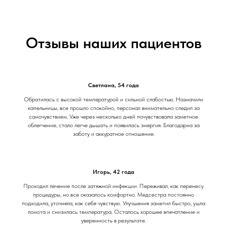
Отзывы наших пациентов
Светлана, 54 года
Обратилась с высокой температурой и сильной слабостью. Назначили
капельницы, все прошло спокойно, персонал внимательно следил за
самочувствием. Уже через несколько дней почувствовала заметное
облегчение, стало легче дышать и появилась энергия. Благодарна за
заботу и аккуратное отношение.
Игорь, 42 года
Проходил лечение после затяжной инфекции. Переживал, как перенесу
процедуры, но все оказалось комфортно. Медсестра постоянно
подходила, уточняла, как себя чувствую. Улучшения заметил быстро, ушла
ломота и снизилась температура. Осталось хорошее впечатление и
уверенность в результате.