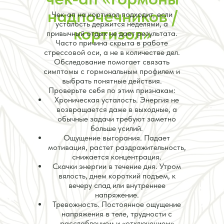
надпочечников /
Чек-ап на кортизол подходит, если
усталость держится неделями, а
кортизол»
привычный отдых не дает результата.
Часто причина скрыта в работе
стрессовой оси, а не в количестве дел.
Обследование помогает связать
симптомы с гормональным профилем и
выбрать понятные действия.
Проверьте себя по этим признакам:
Хроническая усталость. Энергия не
возвращается даже в выходные, а
обычные задачи требуют заметно
больше усилий.
Ощущение выгорания. Падает
мотивация, растет раздражительность,
снижается концентрация.
Скачки энергии в течение дня. Утром
вялость, днем короткий подъем, к
вечеру спад или внутреннее
напряжение.
Тревожность. Постоянное ощущение
напряжения в теле, трудности с
расслаблением и «отключением»