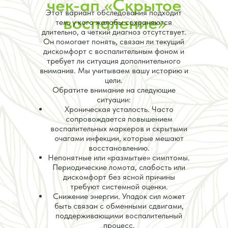
чек-ап «Скрытое
Этот вариант обследования подходит
воспаление»
тем, у кого жалобы сохраняются
длительно, а четкий диагноз отсутствует.
Он помогает понять, связан ли текущий
дискомфорт с воспалительным фоном и
требует ли ситуация дополнительного
внимания. Мы учитываем вашу историю и
цели.
Обратите внимание на следующие
ситуации:
Хроническая усталость. Часто
сопровождается повышением
воспалительных маркеров и скрытыми
очагами инфекции, которые мешают
восстановлению.
Непонятные или «размытые» симптомы.
Периодические ломота, слабость или
дискомфорт без ясной причины
требуют системной оценки.
Снижение энергии. Упадок сил может
быть связан с обменными сдвигами,
поддерживающими воспалительный
процесс.