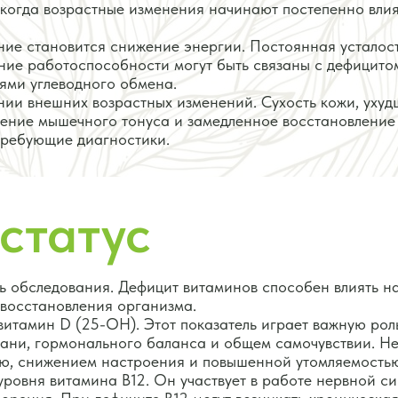
 когда возрастные изменения начинают постепенно влия
ие становится снижение энергии. Постоянная усталост
ие работоспособности могут быть связаны с дефицито
ми углеводного обмена.
нии внешних возрастных изменений. Сухость кожи, уху
ижение мышечного тонуса и замедленное восстановление
требующие диагностики.
статус
ь обследования. Дефицит витаминов способен влиять на
 восстановления организма.
итамин D (25-OH). Этот показатель играет важную рол
ани, гормонального баланса и общем самочувствии. Н
ью, снижением настроения и повышенной утомляемость
ровня витамина B12. Он участвует в работе нервной си