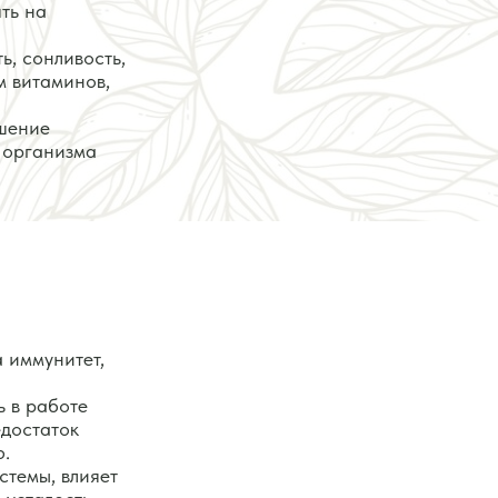
ть на
ь, сонливость,
м витаминов,
дшение
 организма
 иммунитет,
ь в работе
едостаток
ю.
стемы, влияет