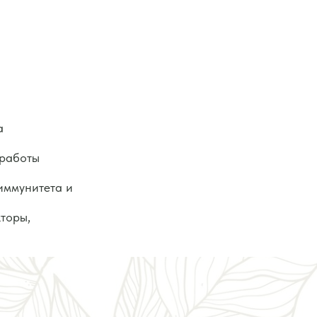
а
 работы
иммунитета и
торы,