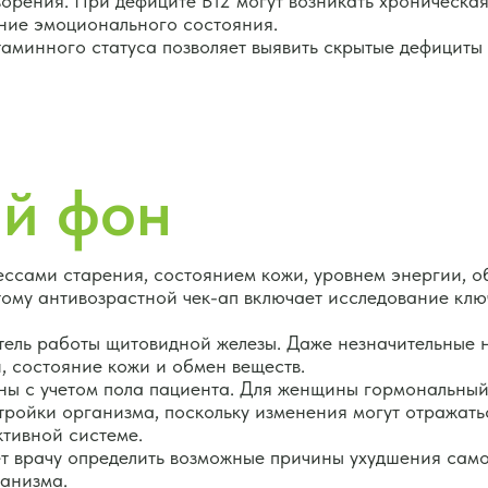
орения. При дефиците B12 могут возникать хроническая
ние эмоционального состояния.
аминного статуса позволяет выявить скрытые дефициты
й фон
ссами старения, состоянием кожи, уровнем энергии, 
ому антивозрастной чек-ап включает исследование клю
атель работы щитовидной железы. Даже незначительные
и, состояние кожи и обмен веществ.
ны с учетом пола пациента. Для женщины гормональны
тройки организма, поскольку изменения могут отражать
тивной системе.
 врачу определить возможные причины ухудшения само
анизма.