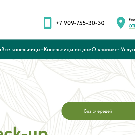
Есс
+7 909-755-30-30
ОТ
я
Все капельницы
Капельницы на дом
О клинике
Услуг
Без очередей
eck-up