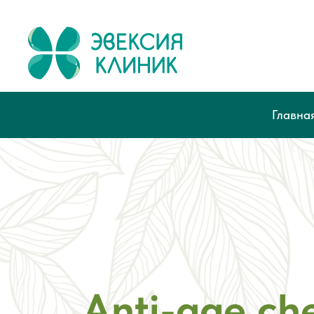
Главна
Anti-age ch