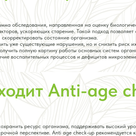
рамма обследования, направленная на оценку биологиче
акторов, ускоряющих старение. Такой подход позволяет
 скорректировать состояние организма.
вить уже существующие нарушения, но и снизить риск их
олучить полную картину работы основных систем орган
ичие воспалительных процессов и дефицитов микроэлеме
ходит Anti-age c
сохранить ресурс организма, поддерживать высокий ур
срочной перспективе. Anti age check-up рекомендуется 