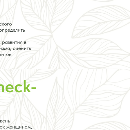
ского
 определить
 развития в
изма, оценить
нтов.
heck-
овень
как женщинам,