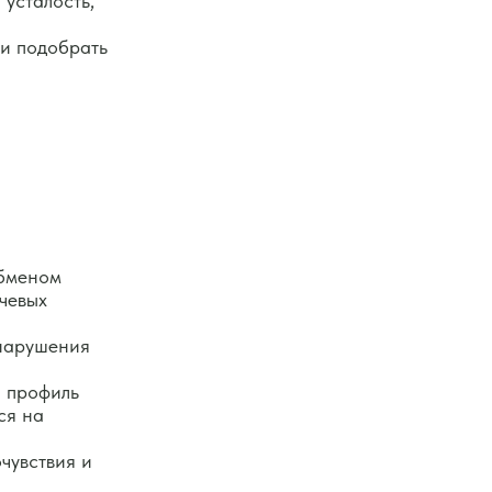
 усталость,
 и подобрать
обменом
чевых
 нарушения
й профиль
ся на
чувствия и