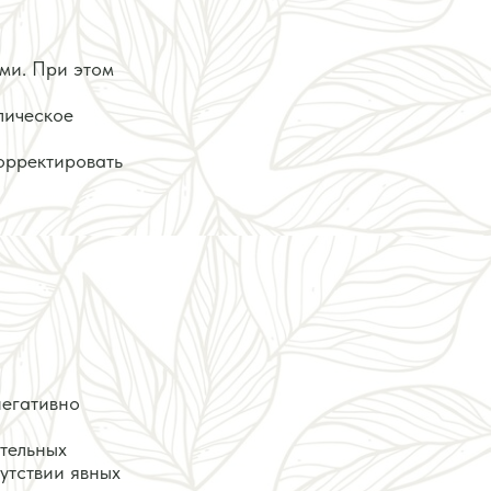
ми. При этом
лическое
орректировать
негативно
ительных
утствии явных